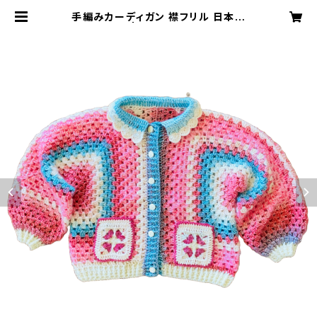
手編みカーディガン 襟フリル 日本製
| B＝MAX