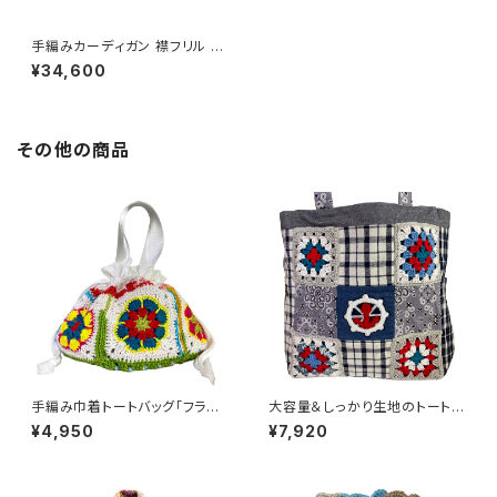
手編みカーディガン 襟フリル 日
本製
¥34,600
その他の商品
手編み巾着トートバッグ「フラワ
大容量＆しっかり生地のトートバ
ー」グラニースクエア ハンドメイ
ッグ「バンダナ」サイドポケットと
¥4,950
¥7,920
ド
内ポケット付き ハンドメイド