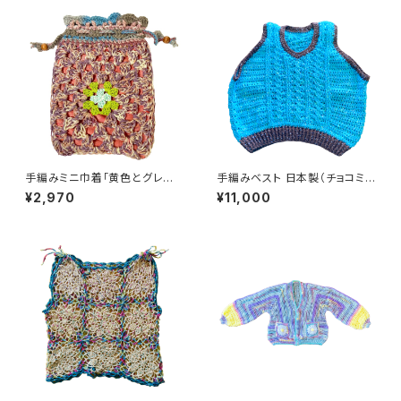
手編みミニ巾着「黄色とグレー」
手編みベスト 日本製（チョコミン
かぎ針編み クロシェ 亀 ハンド
ト）
¥2,970
¥11,000
メイド