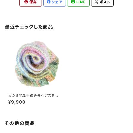
保存
シェア
LINE
ポスト
最近チェックした商品
カシミヤ混手編みモヘアスヌー
ド 日本製
¥9,900
その他の商品