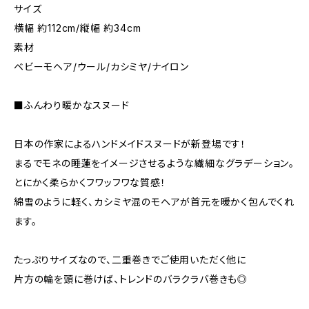
サイズ
横幅 約112cm/縦幅 約34cm
素材
ベビーモヘア/ウール/カシミヤ/ナイロン
■ふんわり暖かなスヌード
日本の作家によるハンドメイドスヌードが新登場です！
まるでモネの睡蓮をイメージさせるような繊細なグラデーション。
とにかく柔らかくフワッフワな質感！
綿雪のように軽く、カシミヤ混のモヘアが首元を暖かく包んでくれ
ます。
たっぷりサイズなので、二重巻きでご使用いただく他に
片方の輪を頭に巻けば、トレンドのバラクラバ巻きも◎