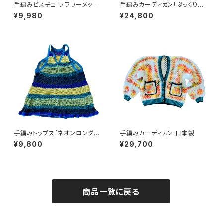
手編みビスチェ「フラワーメッシ
手編みカーディガン「ぷっくりデ
ュ」日本製
イジーポケットのヘキサゴンカ
¥9,980
¥24,800
ーディガン」日本製
手編みトップス「ネオンロングビ
手編みカーディガン 日本製
スチェ」日本製
¥9,800
¥29,700
商品一覧に戻る