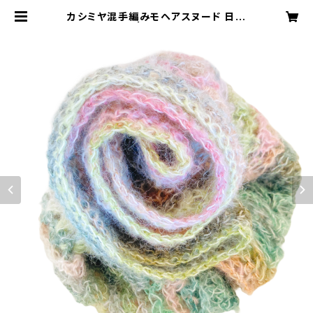
カシミヤ混手編みモヘアスヌード 日本
製 | B＝MAX