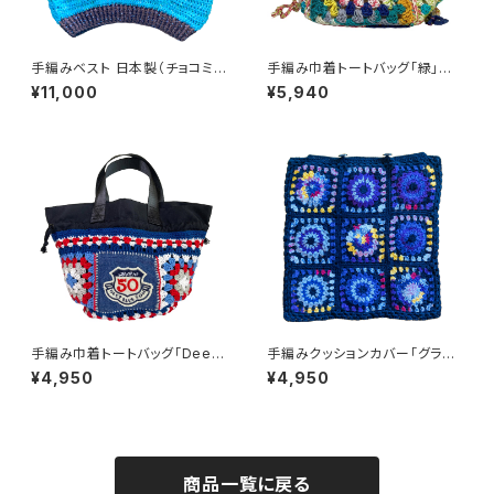
手編みベスト 日本製（チョコミン
手編み巾着トートバッグ「緑」ク
ト）
ロシェ かぎ針編み ハンドメイド
¥11,000
¥5,940
手編み巾着トートバッグ「Deep
手編みクッションカバー「グラニ
Blue」かぎ針編み ハンドメイド
ースクエア」日本製（ハンドメイ
¥4,950
¥4,950
ド）
商品一覧に戻る