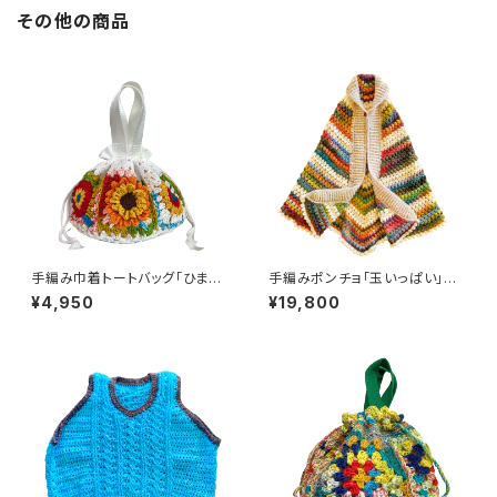
その他の商品
手編み巾着トートバッグ「ひまわ
手編みポンチョ「玉いっぱい」羽
り」グラニースクエア ハンドメイ
織るだけであったかい 日本製
¥4,950
¥19,800
ド
ハンドメイド