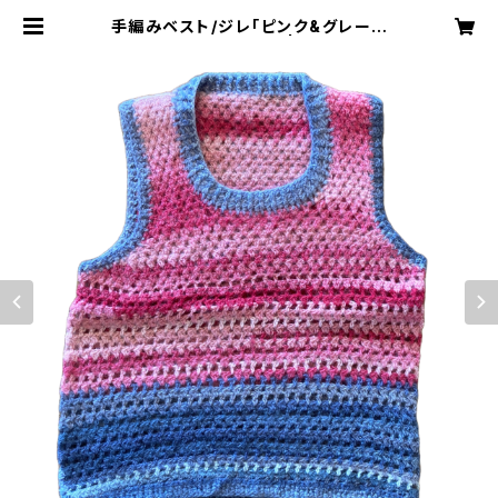
手編みベスト/ジレ「ピンク&グレーグ
ラデーション」日本製 | B＝MAX