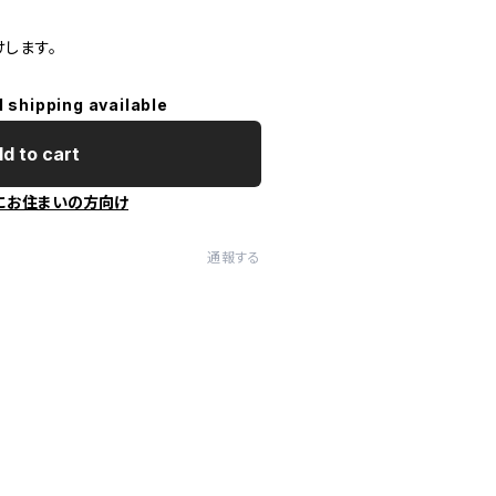
します。
l shipping available
d to cart
にお住まいの方向け
通報する