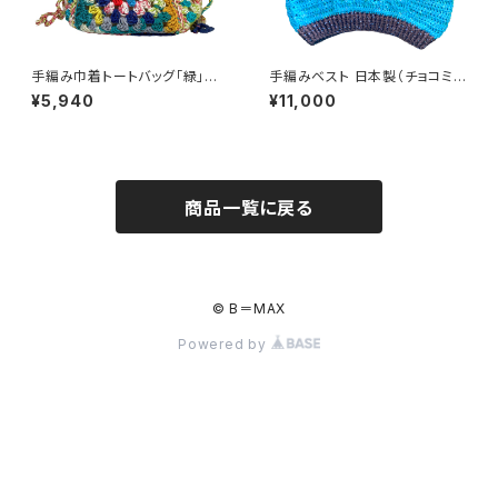
手編み巾着トートバッグ「緑」ク
手編みベスト 日本製（チョコミン
ロシェ かぎ針編み ハンドメイド
ト）
¥5,940
¥11,000
商品一覧に戻る
© B＝MAX
Powered by