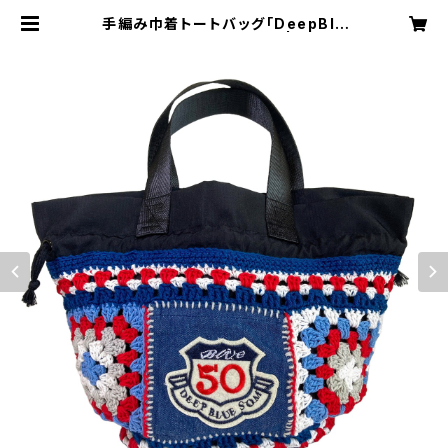
手編み巾着トートバッグ「DeepBlu
e」かぎ針編み ハンドメイド | B＝MA
X